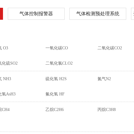
气体控制报警器
气体检测预处理系统
 O3
一氧化碳CO
二氧化碳CO2
氧化硫SO2
二氧化氯CLO2
 NH3
硫化氢 H2S
氮气N2
氢AsH3
氟化氢 HF
CH4
乙烷C2H6
丙烷C3H8