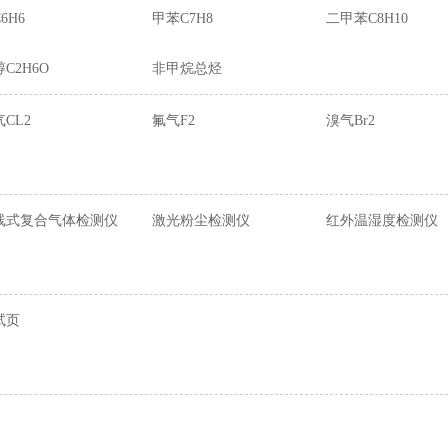
6H6
甲苯C7H8
二甲苯C8H10
C2H6O
非甲烷总烃
CL2
氟气F2
溴气Br2
线式复合气体检测仪
激光粉尘检测仪
红外温湿度检测仪
试页