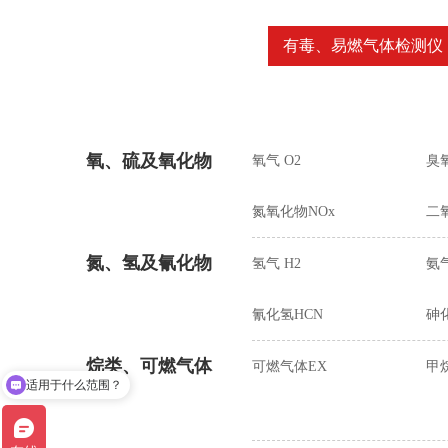
有毒、易燃气体检测仪
氧、硫及氧化物
氧气 O2
臭氧
氮氧化物NOx
二
氮、氢及氰化物
氢气 H2
氨气
氰化氢HCN
砷化
烷类、可燃气体
可燃气体EX
甲烷
适用于什么范围？