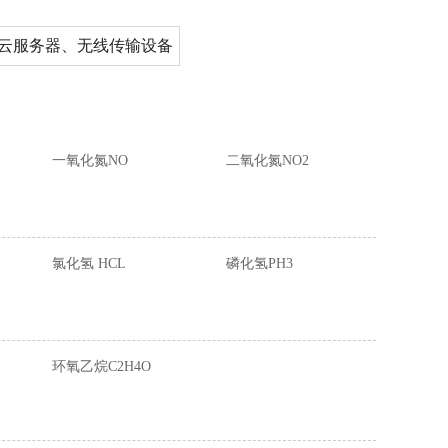
云服务器、无线传输设备
一氧化氮NO
二氧化氮NO2
氯化氢 HCL
磷化氢PH3
环氧乙烷C2H4O