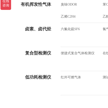
有机挥发性气体
臭味ODOR
苯C
乙烯C2H4
乙醇
卤素、卤代烃
六氟化硫SF6
氯气
复合型检测仪
便捷式复合气体检测仪
在
低功耗检测仪
红外可燃气体
测